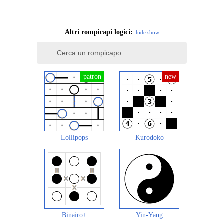
Altri rompicapi logici:
hide
show
Lollipops
Kurodoko
Binairo+
Yin-Yang