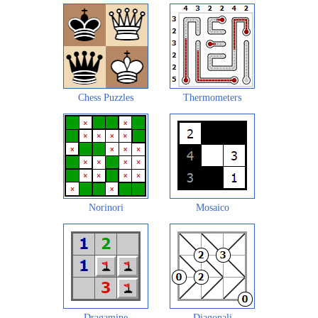
Chess Puzzles
Thermometers
Norinori
Mosaico
Dragamine
Diagonali