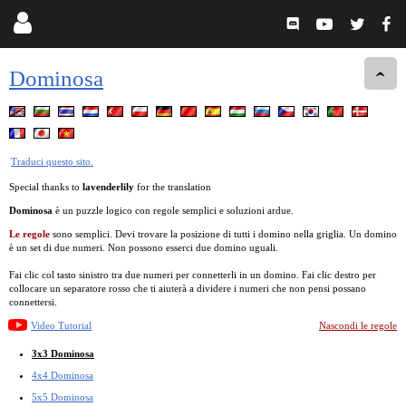
Dominosa
Traduci questo sito.
Special thanks to
lavenderlily
for the translation
Dominosa
è un puzzle logico con regole semplici e soluzioni ardue.
Le regole
sono semplici. Devi trovare la posizione di tutti i domino nella griglia. Un domino
è un set di due numeri. Non possono esserci due domino uguali.
Fai clic col tasto sinistro tra due numeri per connetterli in un domino. Fai clic destro per
collocare un separatore rosso che ti aiuterà a dividere i numeri che non pensi possano
connettersi.
Video Tutorial
Nascondi le regole
3x3 Dominosa
4x4 Dominosa
5x5 Dominosa