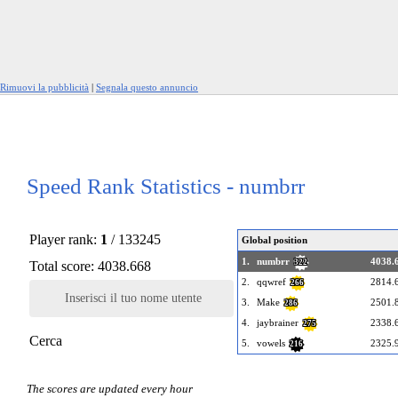
Rimuovi la pubblicità
|
Segnala questo annuncio
Speed Rank Statistics - numbrr
Player rank:
1
/ 133245
Global position
1.
numbrr
4038.
322
Total score: 4038.668
2.
qqwref
2814.
266
Inserisci il tuo nome utente
3.
Make
2501.
286
4.
jaybrainer
2338.
275
Cerca
5.
vowels
2325.
216
The scores are updated every hour