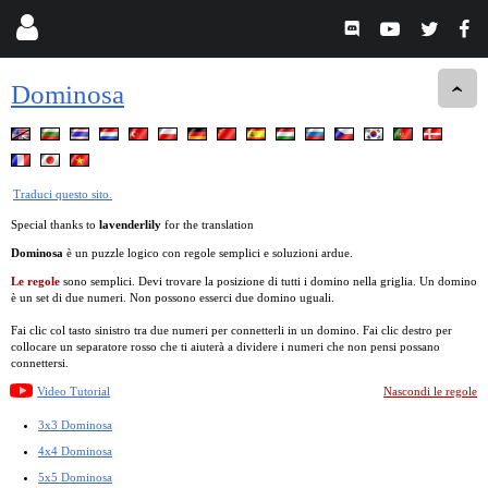
Dominosa
Traduci questo sito.
Special thanks to
lavenderlily
for the translation
Dominosa
è un puzzle logico con regole semplici e soluzioni ardue.
Le regole
sono semplici. Devi trovare la posizione di tutti i domino nella griglia. Un domino
è un set di due numeri. Non possono esserci due domino uguali.
Fai clic col tasto sinistro tra due numeri per connetterli in un domino. Fai clic destro per
collocare un separatore rosso che ti aiuterà a dividere i numeri che non pensi possano
connettersi.
Video Tutorial
Nascondi le regole
3x3 Dominosa
4x4 Dominosa
5x5 Dominosa