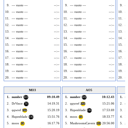
9.
--- vuoto ---
--:--
9.
--- vuoto ---
--:--
9.
--
10.
--- vuoto ---
--:--
10.
--- vuoto ---
--:--
10.
--
11.
--- vuoto ---
--:--
11.
--- vuoto ---
--:--
11.
--
12.
--- vuoto ---
--:--
12.
--- vuoto ---
--:--
12.
--
13.
--- vuoto ---
--:--
13.
--- vuoto ---
--:--
13.
--
14.
--- vuoto ---
--:--
14.
--- vuoto ---
--:--
14.
--
15.
--- vuoto ---
--:--
15.
--- vuoto ---
--:--
15.
--
16.
--- vuoto ---
--:--
16.
--- vuoto ---
--:--
16.
--
17.
--- vuoto ---
--:--
17.
--- vuoto ---
--:--
17.
--
18.
--- vuoto ---
--:--
18.
--- vuoto ---
--:--
18.
--
19.
--- vuoto ---
--:--
19.
--- vuoto ---
--:--
19.
--
20.
--- vuoto ---
--:--
20.
--- vuoto ---
--:--
20.
--
MO3
AO5
1.
numbrr
09:10.49
1.
numbrr
10:12.43
1.
n
322
322
2.
DrVince
14:19.31
2.
qqwref
15:21.06
2.
qq
71
266
3.
qqwref
15:20.19
3.
Hzpenblade
17:53.69
3.
Hz
266
135
4.
Hzpenblade
15:51.76
4.
moos
18:33.77
4.
Do
135
34
5.
moos
16:17.76
5.
MushroomsCavern
20:56.00
5.
ga
34
118