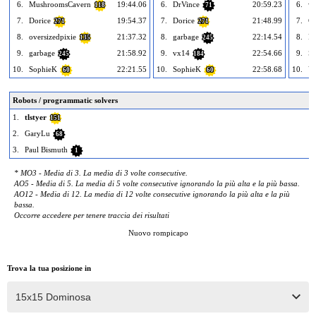
6.
MushroomsCavern
19:44.06
6.
DrVince
20:59.23
6.
v
118
71
7.
Dorice
19:54.37
7.
Dorice
21:48.99
7.
C
271
271
8.
oversizedpixie
21:37.32
8.
garbage
22:14.54
8.
Fa
135
245
9.
garbage
21:58.92
9.
vx14
22:54.66
9.
Sl
245
184
10.
SophieK
22:21.55
10.
SophieK
22:58.68
10.
Ve
60
60
Robots / programmatic solvers
1.
tlstyer
151
2.
GaryLu
68
3.
Paul Bismuth
1
* MO3 - Media di 3. La media di 3 volte consecutive.
AO5 - Media di 5. La media di 5 volte consecutive ignorando la più alta e la più bassa.
AO12 - Media di 12. La media di 12 volte consecutive ignorando la più alta e la più
bassa.
Occorre accedere per tenere traccia dei risultati
Nuovo rompicapo
Trova la tua posizione in