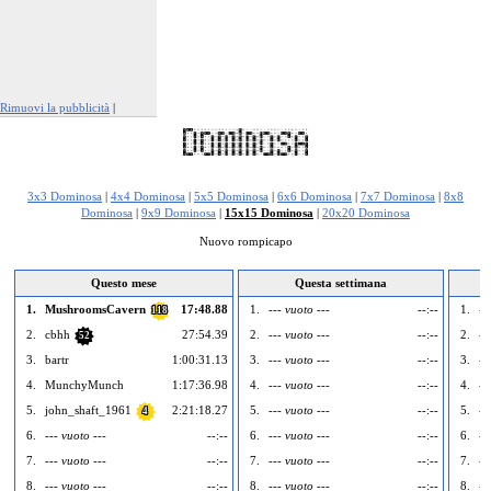
Rimuovi la pubblicità
|
Segnala questo annuncio
3x3 Dominosa
|
4x4 Dominosa
|
5x5 Dominosa
|
6x6 Dominosa
|
7x7 Dominosa
|
8x8
Dominosa
|
9x9 Dominosa
|
15x15 Dominosa
|
20x20 Dominosa
Nuovo rompicapo
Questo mese
Questa settimana
1.
MushroomsCavern
17:48.88
1.
--- vuoto ---
--:--
1.
--
118
2.
cbhh
27:54.39
2.
--- vuoto ---
--:--
2.
--
52
3.
bartr
1:00:31.13
3.
--- vuoto ---
--:--
3.
--
4.
MunchyMunch
1:17:36.98
4.
--- vuoto ---
--:--
4.
--
5.
john_shaft_1961
2:21:18.27
5.
--- vuoto ---
--:--
5.
--
4
6.
--- vuoto ---
--:--
6.
--- vuoto ---
--:--
6.
--
7.
--- vuoto ---
--:--
7.
--- vuoto ---
--:--
7.
--
8.
--- vuoto ---
--:--
8.
--- vuoto ---
--:--
8.
--